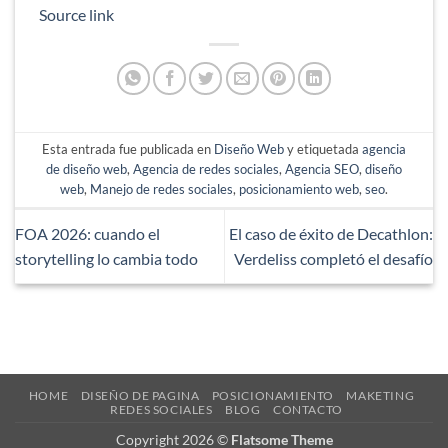
Source link
Esta entrada fue publicada en
Diseño Web
y etiquetada
agencia
de diseño web
,
Agencia de redes sociales
,
Agencia SEO
,
diseño
web
,
Manejo de redes sociales
,
posicionamiento web
,
seo
.
FOA 2026: cuando el
El caso de éxito de Decathlon:
storytelling lo cambia todo
Verdeliss completó el desafío
HOME
DISEÑO DE PAGINA
POSICIONAMIENTO
MAKETING
REDES SOCIALES
BLOG
CONTACTO
Copyright 2026 ©
Flatsome Theme