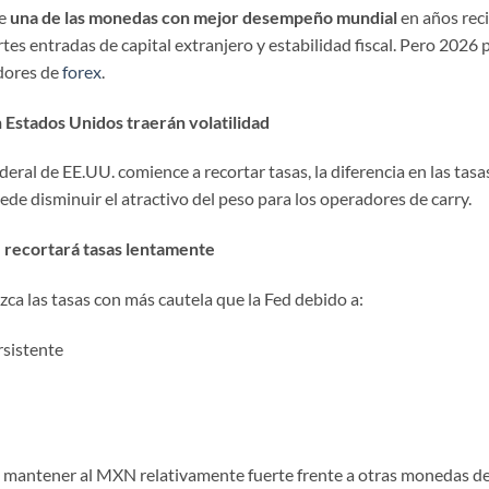
ue
una de las monedas con mejor desempeño mundial
en años rec
rtes entradas de capital extranjero y estabilidad fiscal. Pero 2026
dores de
forex
.
n Estados Unidos traerán volatilidad
eral de EE.UU. comience a recortar tasas, la diferencia en las tasa
ede disminuir el atractivo del peso para los operadores de carry.
 recortará tasas lentamente
ca las tasas con más cautela que la Fed debido a:
rsistente
e mantener al MXN relativamente fuerte frente a otras monedas 