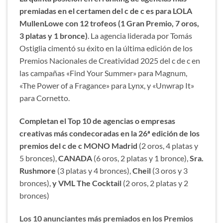
premiadas en el certamen del c de c es para LOLA
MullenLowe con 12 trofeos (1 Gran Premio, 7 oros,
3 platas y 1 bronce)
. La agencia liderada por Tomás
Ostiglia cimentó su éxito en la última edición de los
Premios Nacionales de Creatividad 2025 del c de c en
las campañas «Find Your Summer» para Magnum,
«The Power of a Fragance» para Lynx, y «Unwrap It»
para Cornetto.
Completan el Top 10 de agencias o empresas
creativas más condecoradas en la 26ª edición de los
premios del c de c MONO Madrid
(2 oros, 4 platas y
5 bronces),
CANADA
(6 oros, 2 platas y 1 bronce),
Sra.
Rushmore
(3 platas y 4 bronces),
Cheil
(3 oros y 3
bronces),
y VML The Cocktail
(2 oros, 2 platas y 2
bronces)
Los 10 anunciantes más premiados en los Premios