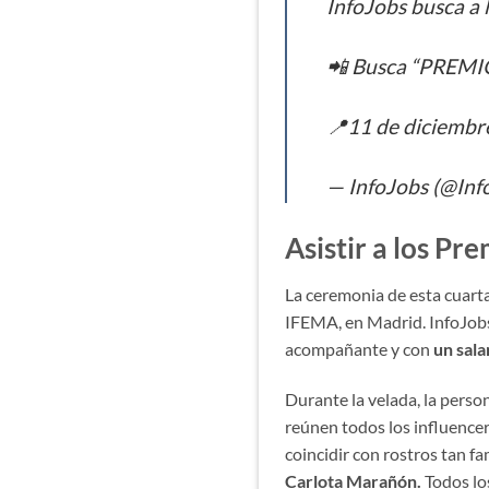
InfoJobs busca a la
📲 Busca “PREMIO
📍11 de diciembr
— InfoJobs (@Inf
Asistir a los Pr
La ceremonia de esta cuarta
IFEMA, en Madrid. InfoJobs
acompañante y con
un sala
Durante la velada, la perso
reúnen todos los influencer
coincidir con rostros tan 
Carlota Marañón.
Todos l