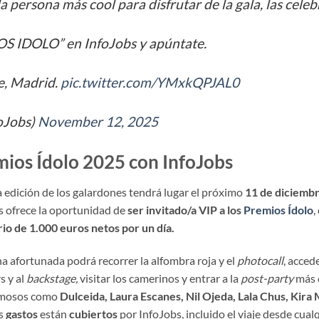
 persona más cool para disfrutar de la gala, las celebrit
S IDOLO” en InfoJobs y apúntate.
e, Madrid.
pic.twitter.com/YMxkQPJAL0
oJobs)
November 12, 2025
emios Ídolo 2025 con InfoJobs
 edición de los galardones tendrá lugar el próximo
11 de diciemb
 ofrece la oportunidad de
ser invitado/a VIP a los
Premios Ídolo
,
rio de 1.000 euros netos por un día.
na afortunada podrá recorrer la alfombra roja y el
photocall
, acced
s y al
backstage,
visitar los camerinos y entrar a la
post-party
más e
famosos como
Dulceida, Laura Escanes, Nil Ojeda, Lala Chus, Kira 
os
gastos
están
cubiertos
por InfoJobs, incluido el viaje desde cual