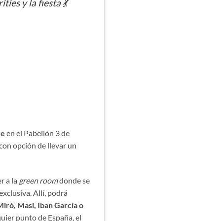
ies y la fiesta 💃
re
en el Pabellón 3 de
 con opción de llevar un
er a la
green room
donde se
xclusiva. Allí, podrá
Miró, Masi, Iban García o
quier punto de España, el