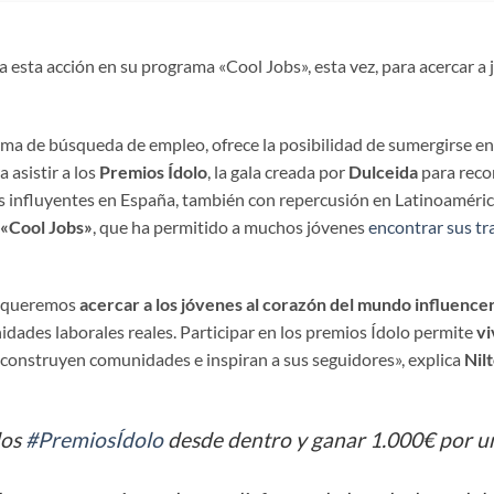
 esta acción en su programa «Cool Jobs», esta vez, para acercar a
rma de búsqueda de empleo, ofrece la posibilidad de sumergirse en 
 asistir a los
Premios Ídolo
, la gala creada por
Dulceida
para reco
 influyentes en España, también con repercusión en Latinoamérica.
«Cool Jobs»
, que ha permitido a muchos jóvenes
encontrar sus t
a, queremos
acercar a los jóvenes al corazón del mundo influence
dades laborales reales. Participar en los premios Ídolo permite
vi
 construyen comunidades e inspiran a sus seguidores», explica
Nil
los
#PremiosÍdolo
desde dentro y ganar 1.000€ por un