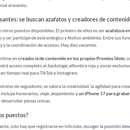
cial al evento.
esantes: se buscan azafatos y creadores de conteni
 otros puestos disponibles. El primero de ellos es ser
azafato/a e
o y ser partícipe de este enérgico y festivo ambiente. Entre sus fu
ty
y la coordinación de accesos. Hay diez vacantes.
rtirse en
creador/a de contenido en los propios Premios Ídolo
, 
ndrá acceso completo al
backstage
, alfombra roja y zonas exclusiv
n tiempo real para TikTok e Instagram.
nimo de seguidores, se valora la creatividad, la agilidad para crea
 incluye honorarios, viaje, alojamiento y
un iPhone 17 para grabar
 desarrollar piezas únicas.
os puestos?
nte, solo hay que registrarse en InfoJobs,
escoger la posición de