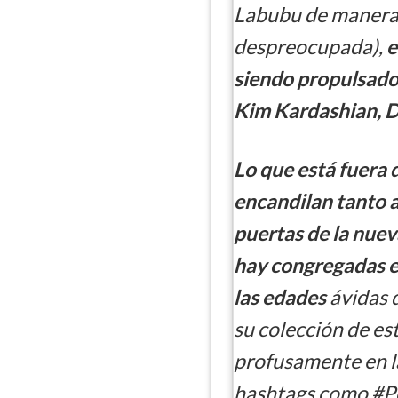
Labubu de manera
despreocupada),
e
siendo propulsado
Kim Kardashian, D
Lo que está fuera 
encandilan tanto 
puertas de la nue
hay congregadas e
las edades
ávidas d
su colección de es
profusamente en l
hashtags como #P