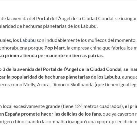
 de la avenida del Portal de l’Àngel de la Ciudad Condal, se inaugu
ularidad de hechuras planetarias de los Labubu.
uales, los
Labubu
son indudablemente los muñecos del momento. 
de enhorabuena porque
Pop Mart
, la empresa china que fabrica los
 su primera tienda permanente en tierras patrias.
o 3 de la avenida del Portal de l’Àngel de la Ciudad Condal, se in
zar la popularidad de hechuras planetarias de los Labubu
, aunque
cos como Molly, Azura, Dimoo o Skullpanda (que tienen igual legi
un local excesivamente grande (tiene 124 metros cuadrados),
el pr
n España promete hacer las delicias de los fans
, que ya cayeron r
origen chino cuando la compañía inauguró una «pop-up» en dicie