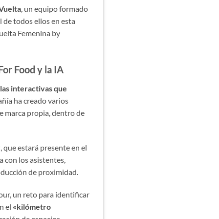
Vuelta
, un equipo formado
 de todos ellos en esta
Vuelta Femenina by
or Food y la IA
las interactivas que
ñía ha creado varios
de marca propia, dentro de
r
, que estará presente en el
 con los asistentes,
producción de proximidad.
r, un reto para identificar
n el
«kilómetro
eración de espacios