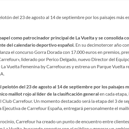
otón del 23 de agosto al 14 de septiembre por los paisajes más es
papel como patrocinador principal de La Vuelta y se consolida 
nte del calendario deportivo español.
En su decimotercer año com
r, lanza el concurso Gorra Dorada con 17.000 euros en premios, pres
Carrefour», liderado por Perico Delgado, nuevo Director del Equipo
 La Vuelta Femenina by Carrefour.es y estrena un Parque Vuelta
IA.
pelotón del 23 de agosto al 14 de septiembre por los paisajes 
ico maillot rojo al líder de la clasificación general
en cada etapa,
El Club Carrefour. Un momento destacado será la etapa del 3 de s
 Ejecutiva de Carrefour España, entregará personalmente el maillot 
trocinio, Carrefour ha creado un punto de encuentro entre clientes
La Vuelta, buscando conectar con el público y generar un ambiente