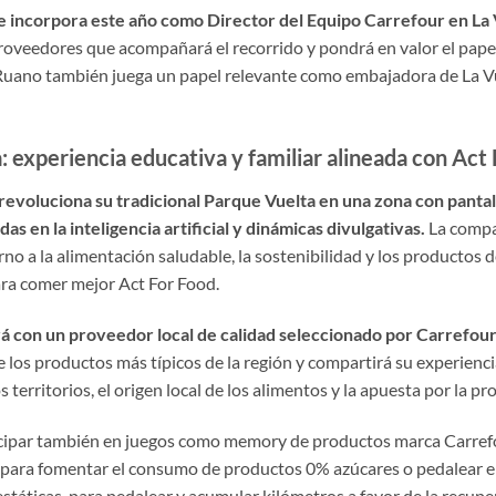
e incorpora este año como Director del Equipo Carrefour en La 
roveedores que acompañará el recorrido y pondrá en valor el papel
i Ruano también juega un papel relevante como embajadora de La 
experiencia educativa y familiar alineada con Act F
revoluciona su tradicional Parque Vuelta en una zona con pantal
s en la inteligencia artificial y dinámicas divulgativas.
La compa
no a la alimentación saludable, la sostenibilidad y los productos 
ra comer mejor Act For Food.
á con un proveedor local de calidad seleccionado por Carrefou
 los productos más típicos de la región y compartirá su experiencia
s territorios, el origen local de los alimentos y la apuesta por la 
icipar también en juegos como memory de productos marca Carrefou
para fomentar el consumo de productos 0% azúcares o pedalear e
s estáticas, para pedalear y acumular kilómetros a favor de la recup