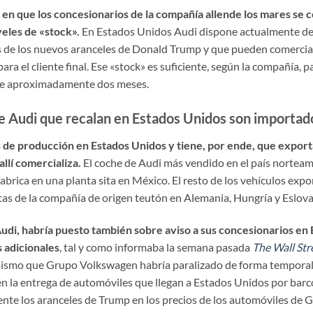
e en que los concesionarios de la compañía allende los mares se
veles de «stock».
En Estados Unidos Audi dispone actualmente de
s de los nuevos aranceles de Donald Trump y que pueden comercial
para el cliente final. Ese «stock» es suficiente, según la compañía, 
nte aproximadamente dos meses.
de Audi que recalan en Estados Unidos son importad
 de producción en Estados Unidos y tiene, por ende, que export
llí comercializa.
El coche de Audi más vendido en el país norteam
abrica en una planta sita en México. El resto de los vehículos ex
tas de la compañía de origen teutón en Alemania, Hungría y Eslova
udi, habría puesto también sobre aviso a sus concesionarios en
 adicionales
, tal y como informaba la semana pasada
The Wall Str
ismo que Grupo Volkswagen habría paralizado de forma temporal l
n la entrega de automóviles que llegan a Estados Unidos por barco
nte los aranceles de Trump en los precios de los automóviles de