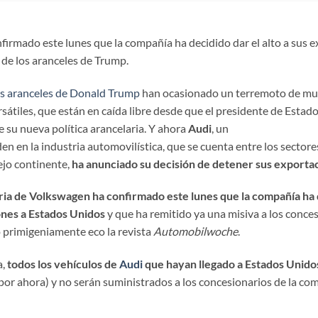
firmado este lunes que la compañía ha decidido dar el alto a sus 
de los aranceles de Trump.
os aranceles de Donald Trump
han ocasionado un terremoto de muc
sátiles, que están en caída libre desde que el presidente de Estad
e su nueva política arancelaria. Y ahora
Audi
, un
en en la industria automovilística, que se cuenta entre los sector
ejo continente,
ha anunciado su decisión de detener sus exporta
aria de Volkswagen ha confirmado este lunes que la compañía ha
iones a Estados Unidos
y que ha remitido ya una misiva a los conce
zo primigeniamente eco la revista
Automobilwoche
.
a,
todos los vehículos de
Audi
que hayan llegado a Estados Unidos
por ahora) y no serán suministrados a los concesionarios de la co