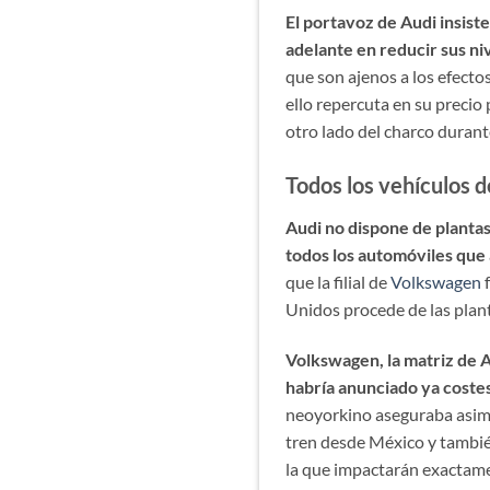
El portavoz de Audi insist
adelante en reducir sus ni
que son ajenos a los efecto
ello repercuta en su precio 
otro lado del charco dura
Todos los vehículos 
Audi no dispone de plantas
todos los automóviles que a
que la filial de
Volkswagen
f
Unidos procede de las plan
Volkswagen, la matriz de A
habría anunciado ya costes
neoyorkino aseguraba asim
tren desde México y tambié
la que impactarán exactame