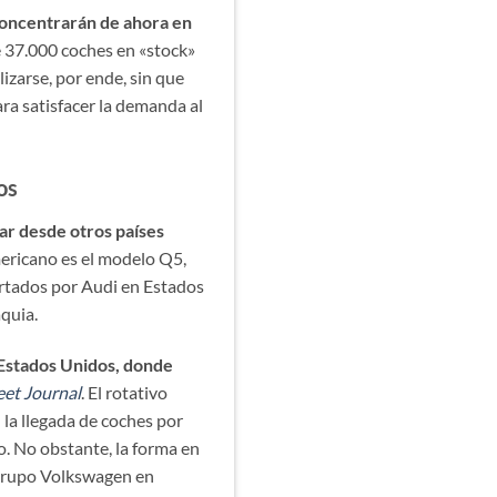
 concentrarán de ahora en
 37.000 coches en «stock»
izarse, por ende, sin que
para satisfacer la demanda al
os
ar desde otros países
ericano es el modelo Q5,
portados por Audi en Estados
quia.
 Estados Unidos, donde
eet Journal
. El rotativo
a llegada de coches por
. No obstante, la forma en
 Grupo Volkswagen en