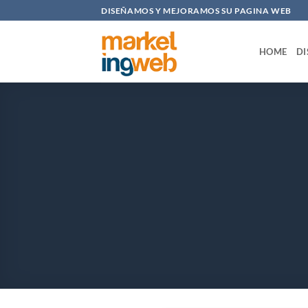
Saltar
DISEÑAMOS Y MEJORAMOS SU PAGINA WEB
al
contenido
HOME
DI