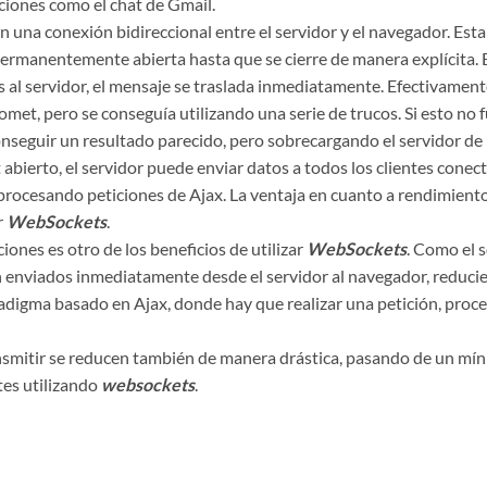
ciones como el chat de Gmail.
n una conexión bidireccional entre el servidor y el navegador. Est
ermanentemente abierta hasta que se cierre de manera explícita. E
s al servidor, el mensaje se traslada inmediatamente. Efectivamente
omet, pero se conseguía utilizando una serie de trucos. Si esto no
conseguir un resultado parecido, pero sobrecargando el servidor de
abierto, el servidor puede enviar datos a todos los clientes conect
rocesando peticiones de Ajax. La ventaja en cuanto a rendimiento 
r
WebSockets
.
iones es otro de los beneficios de utilizar
WebSockets
. Como el 
n enviados inmediatamente desde el servidor al navegador, reduci
digma basado en Ajax, donde hay que realizar una petición, proces
ansmitir se reducen también de manera drástica, pasando de un mí
tes utilizando
websockets
.