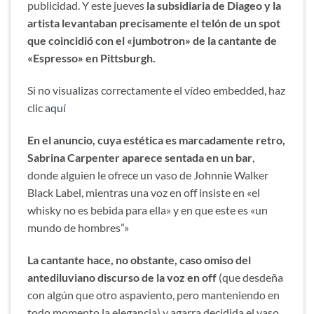
publicidad. Y este jueves
la subsidiaria de Diageo y la
artista levantaban precisamente el telón de un spot
que coincidió con el «jumbotron» de la cantante de
«Espresso» en Pittsburgh.
Si no visualizas correctamente el vídeo embedded, haz
clic
aquí
En el anuncio, cuya estética es marcadamente retro,
Sabrina Carpenter aparece sentada en un bar
,
donde alguien le ofrece un vaso de Johnnie Walker
Black Label, mientras una voz en off insiste en «el
whisky no es bebida para ella» y en que este es «un
mundo de hombres”»
La cantante hace, no obstante, caso omiso del
antediluviano discurso de la voz en off
(que desdeña
con algún que otro aspaviento, pero manteniendo en
todo momento la elegancia) y agarra decidida el vaso