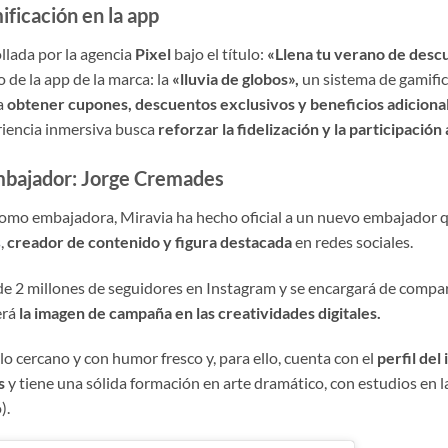
ificación en la app
llada por la agencia
Pixel
bajo el título:
«Llena tu verano de desc
 de la app de la marca: la
«lluvia de globos»,
un sistema de gamifi
a
obtener cupones, descuentos exclusivos y beneficios adiciona
riencia inmersiva busca
reforzar la fidelización y la participación 
mbajador: Jorge Cremades
omo embajadora, Miravia ha hecho oficial a un nuevo embajador 
s
,
creador de contenido y figura destacada
en redes sociales.
 2 millones de seguidores en Instagram y se encargará de comparti
erá
la imagen de campaña en las creatividades digitales.
lo cercano y con humor fresco y, para ello, cuenta con el
perfil del
s
y tiene una sólida formación en arte dramático, con estudios en 
).