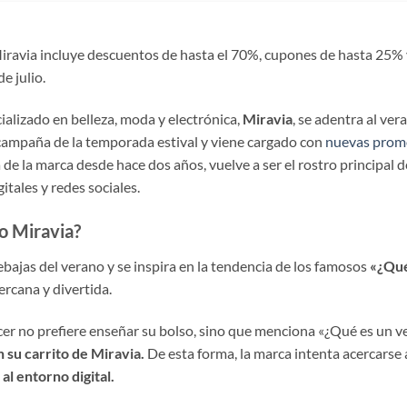
ravia incluye descuentos de hasta el 70%, cupones de hasta 25% y
de julio.
ializado en belleza, moda y electrónica,
Miravia
, se adentra al ve
campaña de la temporada estival y viene cargado con
nuevas prom
de la marca desde hace dos años, vuelve a ser el rostro principal d
itales y redes sociales.
o Miravia?
ebajas del verano y se inspira en la tendencia de los famosos
«¿Qué
rcana y divertida.
ncer no prefiere enseñar su bolso, sino que menciona «¿Qué es un ve
 su carrito de Miravia.
De esta forma, la marca intenta acercarse 
al entorno digital.