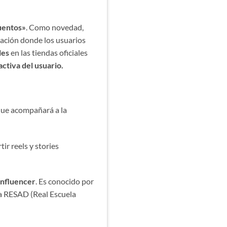
uentos»
. Como novedad,
cación donde los usuarios
les
en las tiendas oficiales
activa del usuario.
que acompañará a la
r reels y stories
 influencer
. Es conocido por
la RESAD (Real Escuela