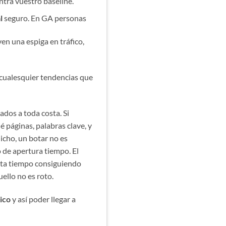
tra vuestro baseline.
l
seguro. En GA personas
en una espiga en tráfico,
o cualesquier tendencias que
ados a toda costa. Si
 páginas, palabras clave, y
icho, un botar no es
 de apertura tiempo. El
gasta tiempo consiguiendo
ello no es roto.
ico
y así poder llegar a