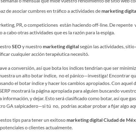
semanal o mensual que mide vuestro rendimiento de sitio web con
az de asociar cumbres en tráfico a actividades de
marketing digita
keting, PR, o competiciones están haciendo off-line. De repente v
 a cabo otras actividades que es la razón para la espiga.
uestro
SEO
y nuestro
marketing digital
según las actividades, siti
tificar cualquier acción terapéutica necesitó.
lave a conversión, así que bota los índices tendrían que ser minimiz
uestra un alto botar índice, no el pánico—investiga! Encontrar qué
ausando el botar índice y hacer los cambios apropiados. Con aquel d
SERP mostrará la página apropiada para alguien buscando vuestro
 la información, y dejar. Esto será clasificado como botar, así que 
ro GA salpicadero—si tú no, podrías acabar probar a fijar algo aqu
estos tips para tener un exitoso
marketing digital Ciudad de Méx
 potenciales o clientes actualmente.