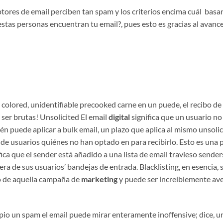
tores de email perciben tan spam y los criterios encima cuál basan
tas personas encuentran tu email?, pues esto es gracias al avance
colored, unidentifiable precooked carne en un puede, el recibo de 
ser brutas! Unsolicited El email
digital
significa que un usuario no
én puede aplicar a bulk email, un plazo que aplica al mismo unsolic
 de usuarios quiénes no han optado en para recibirlo. Esto es una 
ifica que el sender está añadido a una lista de email travieso sender
a de sus usuarios’ bandejas de entrada. Blacklisting, en esencia, s
so de aquella campaña de
marketing
y puede ser increíblemente av
ipio un spam el email puede mirar enteramente inoffensive; dice, un