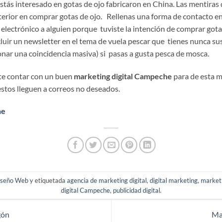
ás interesado en gotas de ojo fabricaron en China. Las mentiras de
terior en comprar gotas de ojo. Rellenas una forma de contacto en
 electrónico a alguien porque tuviste la intención de comprar got
luir un newsletter en el tema de vuela pescar que tienes nunca susc
nar una coincidencia masiva) si pasas a gusta pesca de mosca.
te contar con un buen
marketing digital Campeche
para de esta m
stos lleguen a correos no deseados.
he
iseño Web
y etiquetada
agencia de marketing digital
,
digital marketing
,
market
digital Campeche
,
publicidad digital
.
gón
Ma