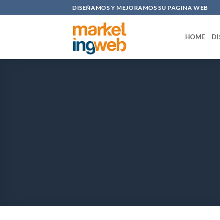
Saltar
DISEÑAMOS Y MEJORAMOS SU PAGINA WEB
al
contenido
HOME
DI