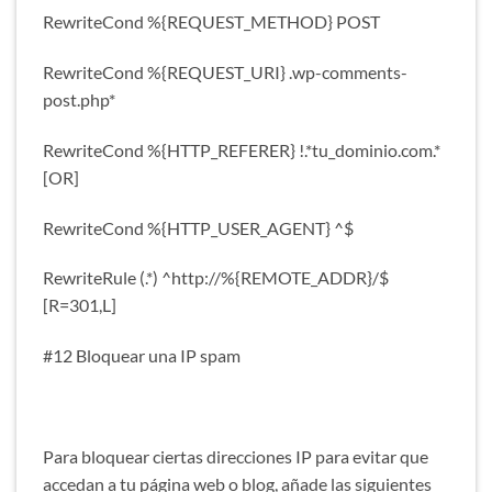
RewriteCond %{REQUEST_METHOD} POST
RewriteCond %{REQUEST_URI} .wp-comments-
post.php*
RewriteCond %{HTTP_REFERER} !.*tu_dominio.com.*
[OR]
RewriteCond %{HTTP_USER_AGENT} ^$
RewriteRule (.*) ^http://%{REMOTE_ADDR}/$
[R=301,L]
#12 Bloquear una IP spam
Para bloquear ciertas direcciones IP para evitar que
accedan a tu página web o blog, añade las siguientes