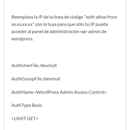
Reemplaza la IP de la línea de código “with allow from
xx.xx.xx.xx” con la tuya para que sólo tu IP pueda
acceder al panel de administración wp-admin de
wordpress.
AuthUserFile /dev/null
AuthGroupFile /dev/null
AuthName «WordPress Admin Access Control»
AuthType Basic
<LIMIT GET>