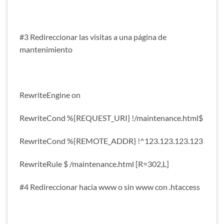
#3 Redireccionar las visitas a una página de
mantenimiento
RewriteEngine on
RewriteCond %{REQUEST_URI} !/maintenance.html$
RewriteCond %{REMOTE_ADDR} !^123.123.123.123
RewriteRule $ /maintenance.html [R=302,L]
#4 Redireccionar hacia www o sin www con .htaccess