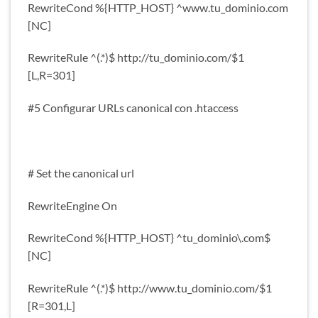
RewriteCond %{HTTP_HOST} ^www.tu_dominio.com
[NC]
RewriteRule ^(.*)$ http://tu_dominio.com/$1
[L,R=301]
#5 Configurar URLs canonical con .htaccess
# Set the canonical url
RewriteEngine On
RewriteCond %{HTTP_HOST} ^tu_dominio\.com$
[NC]
RewriteRule ^(.*)$ http://www.tu_dominio.com/$1
[R=301,L]