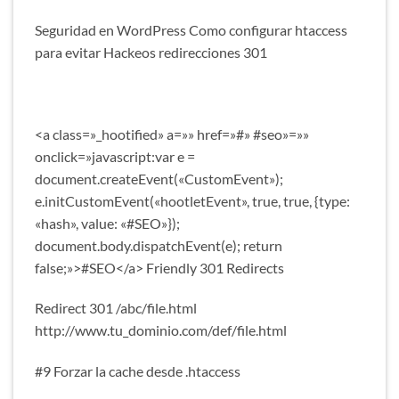
Seguridad en WordPress Como configurar htaccess
para evitar Hackeos redirecciones 301
<a class=»_hootified» a=»» href=»#» #seo»=»»
onclick=»javascript:var e =
document.createEvent(«CustomEvent»);
e.initCustomEvent(«hootletEvent», true, true, {type:
«hash», value: «#SEO»});
document.body.dispatchEvent(e); return
false;»>#SEO</a> Friendly 301 Redirects
Redirect 301 /abc/file.html
http://www.tu_dominio.com/def/file.html
#9 Forzar la cache desde .htaccess