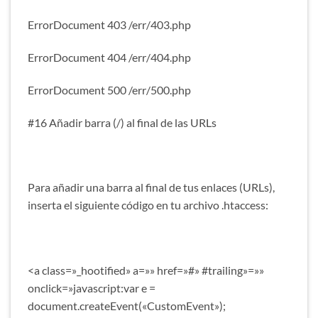
ErrorDocument 403 /err/403.php
ErrorDocument 404 /err/404.php
ErrorDocument 500 /err/500.php
#16 Añadir barra (/) al final de las URLs
Para añadir una barra al final de tus enlaces (URLs),
inserta el siguiente código en tu archivo .htaccess:
<a class=»_hootified» a=»» href=»#» #trailing»=»»
onclick=»javascript:var e =
document.createEvent(«CustomEvent»);