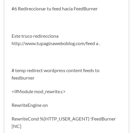
#6 Redireccionar tu feed hacia FeedBurner
Este truco redirecciona
http://www.tupaginaweboblog.com/feed a .
# temp redirect wordpress content feeds to
feedburner
<IfModule mod_rewrite.c>
RewriteEngine on
RewriteCond %{HTTP_USER_AGENT} !FeedBurner
[NC]