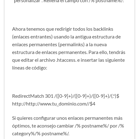
“personalizar”. Rellena el campo con /% postname%/:
Ahora tenemos que redirigir todos los backlinks
(enlaces entrantes) usando la antigua estructura de
enlaces permanentes (permalinks) a la nueva
estructura de enlaces permanentes. Para ello, tendrás
que editar el archivo .htaccess. e insertar las siguiente
líneas de código:
RedirectMatch 301 /([0-9]+)/([0-9]+)/([0-9]+)/(.*)$
http://http://www.tu_dominio.com//$4
Si quieres configurar unos enlaces permanentes más
óptimos, te aconsejo cambiar /% postname%/ por /%
category%/% postname%/.