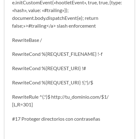
e.initCustomEvent(«hootletEvent», true, true, {type:
«hash», value: «#trailing»});
document.body.dispatchEvent(e); return
false;»>#trailing</a> slash enforcement
RewriteBase /
RewriteCond %{REQUEST_FILENAME} !-f
RewriteCond %{REQUEST_URI} !#
RewriteCond %{REQUEST_URI} !(.*)/$
RewriteRule ^(.*)$ http://tu_dominio.com/$1/
[L,R=301]
#17 Proteger directorios con contraseñas