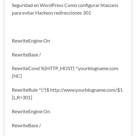
Seguridad en WordPress Como configurar htaccess
para evitar Hackeos redirecciones 301
RewriteEngine On
RewriteBase /
RewriteCond %{HTTP_HOST} ^yourblogname.com
[NC]
RewriteRule ^(.*)$ http://www.yourblogname.com/$1
[L,R=301]
RewriteEngine On
RewriteBase /