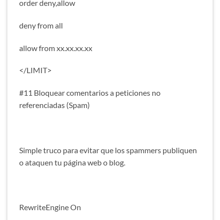
order deny,allow
deny from all
allow from xx.xx.xx.xx
</LIMIT>
#11 Bloquear comentarios a peticiones no
referenciadas (Spam)
Simple truco para evitar que los spammers publiquen
o ataquen tu página web o blog.
RewriteEngine On