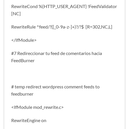
RewriteCond %{HTTP_USER_AGENT} !FeedValidator
[NC]
RewriteRule ^feed/?([_0-9a-z-]+)?/?$ [R=302,NC,L]
</IfModule>
#7 Redireccionar tu feed de comentarios hacia
FeedBurner
# temp redirect wordpress comment feeds to
feedburner
<IfModule mod_rewrite.c>
RewriteEngine on