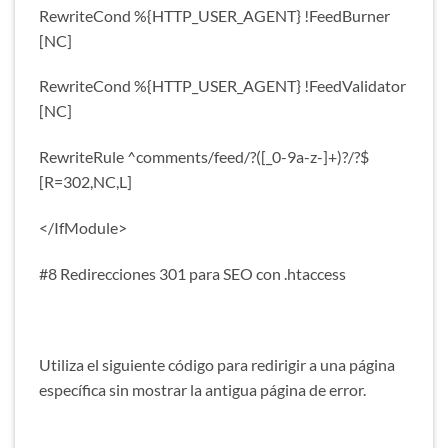
RewriteCond %{HTTP_USER_AGENT} !FeedBurner
[NC]
RewriteCond %{HTTP_USER_AGENT} !FeedValidator
[NC]
RewriteRule ^comments/feed/?([_0-9a-z-]+)?/?$
[R=302,NC,L]
</IfModule>
#8 Redirecciones 301 para SEO con .htaccess
Utiliza el siguiente código para redirigir a una página
específica sin mostrar la antigua página de error.