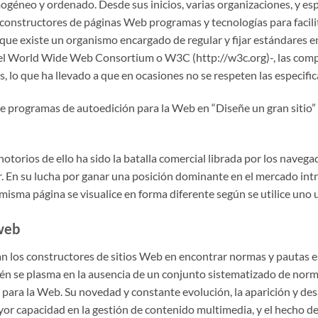
géneo y ordenado. Desde sus inicios, varias organizaciones, y e
 constructores de páginas Web programas y tecnologías para facili
e existe un organismo encargado de regular y fijar estándares en
l World Wide Web Consortium o W3C (http://w3c.org)-, las compa
 lo que ha llevado a que en ocasiones no se respeten las especifi
e programas de autoedición para la Web en “Diseñe un gran sitio
notorios de ello ha sido la batalla comercial librada por los nave
. En su lucha por ganar una posición dominante en el mercado in
isma página se visualice en forma diferente según se utilice uno
web
tan los constructores de sitios Web en encontrar normas y pautas 
ién se plasma en la ausencia de un conjunto sistematizado de norm
para la Web. Su novedad y constante evolución, la aparición y desa
or capacidad en la gestión de contenido multimedia, y el hecho de