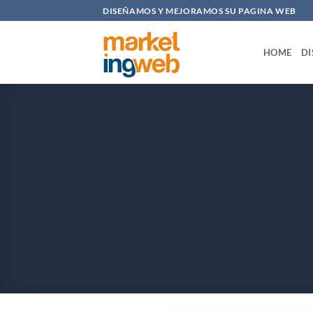
Saltar
DISEÑAMOS Y MEJORAMOS SU PAGINA WEB
al
contenido
HOME
DI