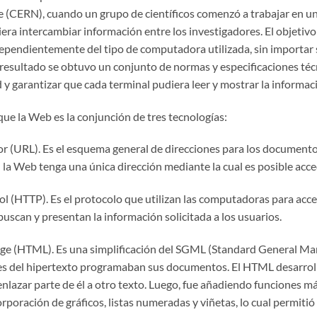
e (CERN), cuando un grupo de científicos comenzó a trabajar en u
a intercambiar información entre los investigadores. El objetivo c
ependientemente del tipo de computadora utilizada, sin importar su
esultado se obtuvo un conjunto de normas y especificaciones técn
d y garantizar que cada terminal pudiera leer y mostrar la informac
ue la Web es la conjunción de tres tecnologías:
or (URL). Es el esquema general de direcciones para los document
 Web tenga una única dirección mediante la cual es posible accede
col (HTTP). Es el protocolo que utilizan las computadoras para a
buscan y presentan la información solicitada a los usuarios.
e (HTML). Es una simplificación del SGML (Standard General Mar
dores del hipertexto programaban sus documentos. El HTML desarrol
enlazar parte de él a otro texto. Luego, fue añadiendo funciones 
rporación de gráficos, listas numeradas y viñetas, lo cual permiti