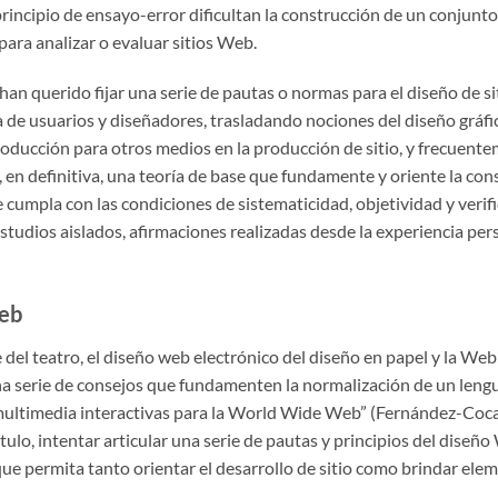
incipio de ensayo-error dificultan la construcción de un conjunto
para analizar o evaluar sitios Web.
 han querido fijar una serie de pautas o normas para el diseño de 
 de usuarios y diseñadores, trasladando nociones del diseño gráfi
oducción para otros medios en la producción de sitio, y frecuent
, en definitiva, una teoría de base que fundamente y oriente la cons
e cumpla con las condiciones de sistematicidad, objetividad y verific
tudios aislados, afirmaciones realizadas desde la experiencia pers
web
nte del teatro, el diseño web electrónico del diseño en papel y la 
 serie de consejos que fundamenten la normalización de un lengua
multimedia interactivas para la World Wide Web” (Fernández-Coca,
́tulo, intentar articular una serie de pautas y principios del disen
ue permita tanto orientar el desarrollo de sitio como brindar eleme