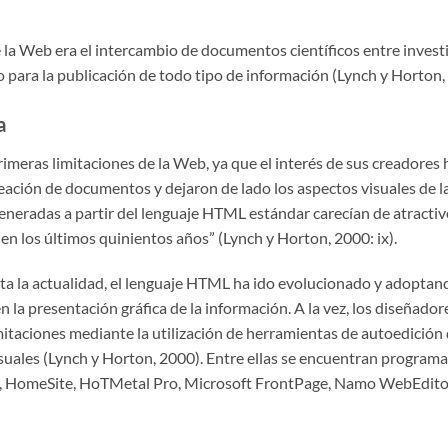
e la Web era el intercambio de documentos científicos entre invest
o para la publicación de todo tipo de información (Lynch y Horton
a
meras limitaciones de la Web, ya que el interés de sus creadores h
creación de documentos y dejaron de lado los aspectos visuales de la
generadas a partir del lenguaje HTML estándar carecían de atractiv
 en los últimos quinientos años” (Lynch y Horton, 2000: ix).
asta la actualidad, el lenguaje HTML ha ido evolucionado y adopta
 la presentación gráfica de la información. A la vez, los diseñado
itaciones mediante la utilización de herramientas de autoedició
suales (Lynch y Horton, 2000). Entre ellas se encuentran progra
HomeSite, HoTMetal Pro, Microsoft FrontPage, Namo WebEditor