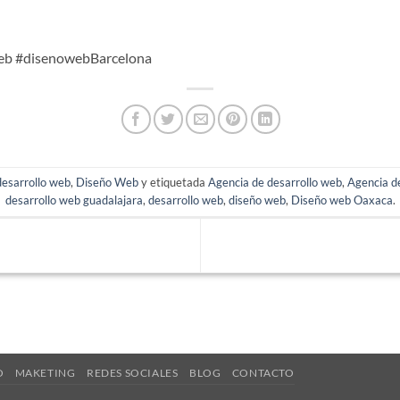
eb #disenowebBarcelona
desarrollo web
,
Diseño Web
y etiquetada
Agencia de desarrollo web
,
Agencia d
desarrollo web guadalajara
,
desarrollo web
,
diseño web
,
Diseño web Oaxaca
.
O
MAKETING
REDES SOCIALES
BLOG
CONTACTO