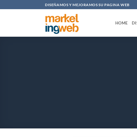
Saltar
DISEÑAMOS Y MEJORAMOS SU PAGINA WEB
al
contenido
HOME
DI