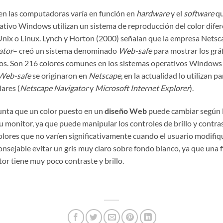
 en las computadoras varía en función en
hardware
y el
software
qu
tivo Windows utilizan un sistema de reproducción del color dife
ix o Linux. Lynch y Horton (2000) señalan que la empresa Netsca
ator
– creó un sistema denominado
Web-safe
para mostrar los gráf
vos. Son 216 colores comunes en los sistemas operativos Windows 
Web-safe
se originaron en
Netscape
, en la actualidad lo utilizan p
ares (
Netscape Navigator
y
Microsoft Internet Explorer
).
nta que un color puesto en un
diseño Web
puede cambiar según l
u monitor, ya que puede manipular los controles de brillo y contrast
olores que no varíen significativamente cuando el usuario modifiq
onsejable evitar un gris muy claro sobre fondo blanco, ya que una 
itor tiene muy poco contraste y brillo.