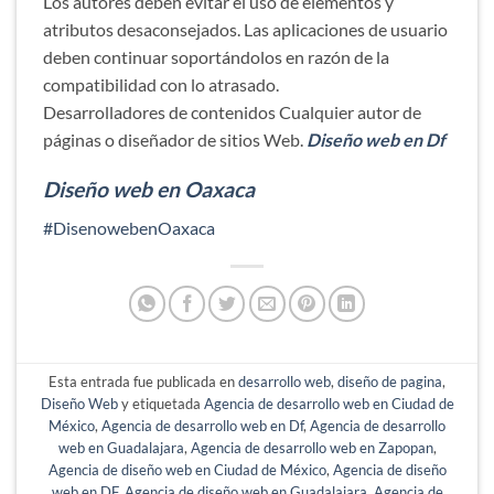
Los autores deben evitar el uso de elementos y
atributos desaconsejados. Las aplicaciones de usuario
deben continuar soportándolos en razón de la
compatibilidad con lo atrasado.
Desarrolladores de contenidos Cualquier autor de
páginas o diseñador de sitios Web.
Diseño web en Df
Diseño web en Oaxaca
#DisenowebenOaxaca
Esta entrada fue publicada en
desarrollo web
,
diseño de pagina
,
Diseño Web
y etiquetada
Agencia de desarrollo web en Ciudad de
México
,
Agencia de desarrollo web en Df
,
Agencia de desarrollo
web en Guadalajara
,
Agencia de desarrollo web en Zapopan
,
Agencia de diseño web en Ciudad de México
,
Agencia de diseño
web en DF
,
Agencia de diseño web en Guadalajara
,
Agencia de