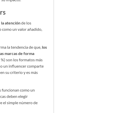
rs
r la atención
de los
lo como un valor añadido,
rma la tendencia de que,
los
 las marcas de forma
2 %) son los formatos más
do un influencer comparte
en su criterio y es más
ers funcionan como un
rcas deben elegir
re el simple número de