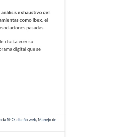
 análisis exhaustivo del
mientas como Ibex, el
y asociaciones pasadas.
en fortalecer su
orama digital que se
ncia SEO
,
diseño web
,
Manejo de