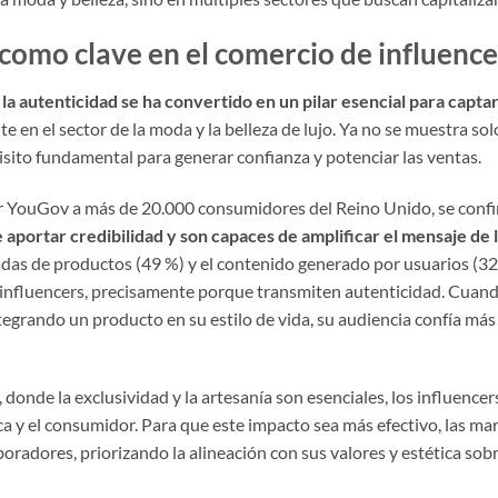
 como clave en el comercio de influence
la autenticidad se ha convertido en un pilar esencial para capta
 en el sector de la moda y la belleza de lujo. Ya no se muestra so
sito fundamental para generar confianza y potenciar las ventas.
or YouGov a más de 20.000 consumidores del Reino Unido, se confi
 aportar credibilidad y son capaces de amplificar el mensaje de
ladas de productos (49 %) y el contenido generado por usuarios (3
e influencers, precisamente porque transmiten autenticidad. Cuan
egrando un producto en su estilo de vida, su audiencia confía más 
,
donde la exclusividad y la artesanía son esenciales, los influenc
ca y el consumidor. Para que este impacto sea más efectivo, las ma
radores, priorizando la alineación con sus valores y estética sob