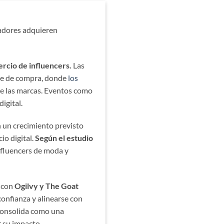
radores adquieren
rcio de influencers.
Las
ave de compra, donde
los
 de las marcas. Eventos como
igital.
 un crecimiento previsto
io digital.
Según el estudio
influencers de moda y
 con
Ogilvy y The Goat
onfianza y alinearse con
consolida como una
r su impacto.