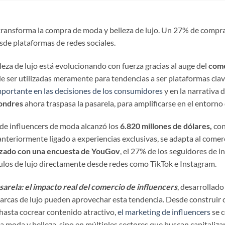
 transforma la compra de moda y belleza de lujo. Un 27% de comp
de plataformas de redes sociales.
lleza de lujo está evolucionando con fuerza gracias al auge del
come
de ser utilizadas meramente para tendencias a ser plataformas cl
importante en las decisiones de los consumidores
y en la narrativa
Londres
ahora traspasa la pasarela, para amplificarse en el entorno d
 de influencers de moda alcanzó los
6.820 millones de dólares,
con
anteriormente ligado a experiencias exclusivas, se adapta al comerc
zado con una encuesta de YouGov
, el 27% de los seguidores de 
ulos de lujo directamente desde redes como TikTok e Instagram.
asarela: el impacto real del comercio de influencers
, desarrollado
arcas de lujo pueden aprovechar esta tendencia. Desde construir c
hasta cocrear contenido atractivo,
el marketing de influencers
se 
la moda y belleza, sino en múltiples sectores que buscan capitaliza