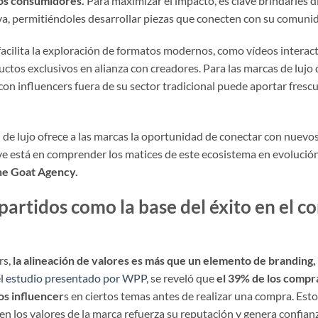
los consumidores.
Para maximizar el impacto, es clave brindarles di
tiva, permitiéndoles desarrollar piezas que conecten con su comuni
acilita la exploración de formatos modernos, como vídeos interact
ctos exclusivos en alianza con creadores. Para las marcas de lujo
on influencers fuera de su sector tradicional puede aportar frescu
l de lujo ofrece a las marcas la oportunidad de conectar con nuevos
ve está en comprender los matices de este ecosistema en evolució
The Goat Agency.
artidos como la base del éxito en el c
rs,
la alineación de valores es más que un elemento de branding,
el estudio presentado por WPP
, se reveló que
el 39% de los compr
os influencer
s en ciertos temas antes de realizar una compra. Es
n los valores de la marca refuerza su reputación y genera confian