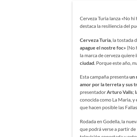
Cerveza Turia lanza «No hi
destaca la resiliencia del p
Cerveza Turia
, la tostada
apague el nostre foc»
(No h
la marca de cerveza quiere
i
ciudad
. Porque este año, m
Esta campaña presenta
un 
amor por la terreta y sus t
presentador
Arturo Valls
;
l
conocida como La Maria, y el
que hacen posible las Fallas
Rodada en Godella, la nuev
que podrá verse a partir de
televisión conectada y exte