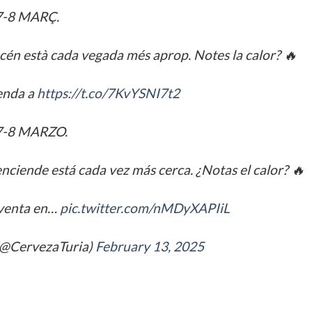
7-8 MARÇ.
cén està cada vegada més aprop. Notes la calor? 🔥
venda a
https://t.co/7KvYSNI7t2
7-8 MARZO.
nciende está cada vez más cerca. ¿Notas el calor? 🔥
 venta en…
pic.twitter.com/nMDyXAPIiL
(@CervezaTuria)
February 13, 2025