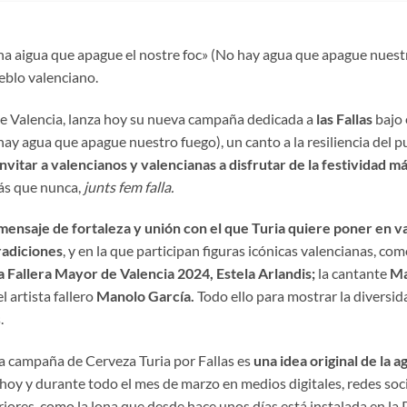
 ha aigua que apague el nostre foc» (No hay agua que apague nues
ueblo valenciano.
 de Valencia, lanza hoy su nueva campaña dedicada a
las Fallas
bajo 
ay agua que apague nuestro fuego), un canto a la resiliencia del p
nvitar a valencianos y valencianas a disfrutar de la festividad m
ás que nunca,
junts fem falla.
mensaje de fortaleza y unión con el que Turia quiere poner en valo
radiciones
, y en la que participan figuras icónicas valencianas, com
a Fallera Mayor de Valencia 2024, Estela Arlandis;
la cantante
Ma
 artista fallero
Manolo García.
Todo ello para mostrar la diversid
.
a campaña de Cerveza Turia por Fallas es
una idea original de la 
 hoy y durante todo el mes de marzo en medios digitales, redes soc
riores, como la lona que desde hace unos días está instalada en la 