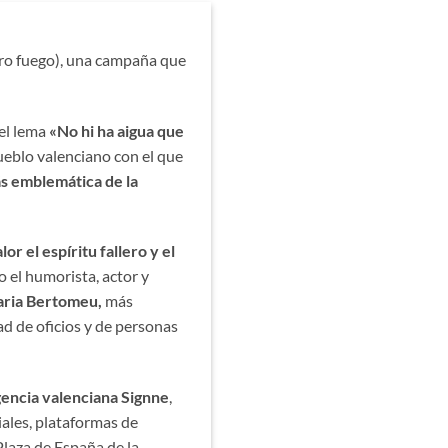
tro fuego), una campaña que
el lema
«No hi ha aigua que
ueblo valenciano con el que
ás emblemática de la
r el espíritu fallero y el
o el humorista, actor y
ria Bertomeu,
más
ad de oficios y de personas
agencia valenciana Signne
,
iales, plataformas de
Plaza de España de la