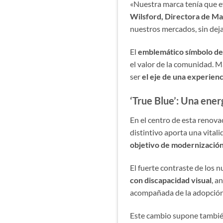
«Nuestra marca tenía que ev
Wilsford, Directora de Ma
nuestros mercados, sin deja
El
emblemático símbolo de 
el valor de la comunidad. M
ser
el eje de una experienc
‘True Blue’: Una energ
En el centro de esta renova
distintivo aporta una vitali
objetivo de modernización 
El fuerte contraste de los 
con discapacidad visual
, a
acompañada de la adopción
Este cambio supone también 