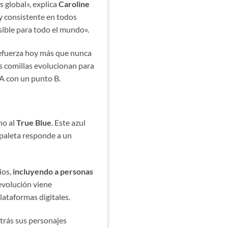
 global», explica
Caroline
y consistente en todos
esible para todo el mundo».
, refuerza hoy más que nunca
as comillas evolucionan para
 A con un punto B.
no al
True Blue
. Este azul
a paleta responde a un
ios,
incluyendo a personas
 evolución viene
lataformas digitales.
trás sus personajes