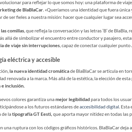
olucionar para reflejar lo que somos hoy: una plataforma de viajes
rketing de BlaBlaCar
. «Queríamos una identidad que fuera única 
r de ser fieles a nuestra misión: hacer que cualquier lugar sea acc
las comillas
, que refleja la conversación y las letras ‘B’ de BlaBla
ás allá de simbolizar el encuentro entre conductor y pasajero, est
ia de viaje sin interrupciones
, capaz de conectar cualquier punto
ía eléctrica y accesible
ción,
la nueva identidad cromática
de BlaBlaCar se articula en tor
dad renovada a la marca. Más allá de la estética, la elección de est
e inclusión.
nuevos colores garantiza una
mejor legibilidad
para todos los usuar
nticipándose a los futuros estándares de
accesibilidad digital
. Esta
 de la
tipografía GT Eesti,
que aporta mayor nitidez en todas las p
una ruptura con los códigos gráficos históricos. BlaBlaCar deja a