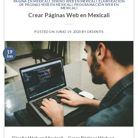
PÁGINA EN MEXICALI
,
DISEÑO WEB EN MEXICALI
,
ELABORACIÓN
DE PÁGINAS WEB EN MEXICALI
,
PROGRAMACIÓN WEB EN
MEXICALI
Crear Páginas Web en Mexicali
POSTED ON
JUNIO 19, 2020
BY
DESENTIS
19
Jun
Diseño Web en Mexicali Crear Páginas Web en