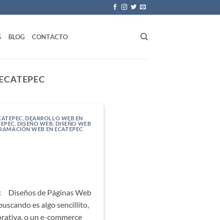
S
BLOG
CONTACTO
 ECATEPEC
CATEPEC
,
DEARROLLO WEB EN
TEPEC
,
DISEÑO WEB
,
DISEÑO WEB
RAMACIÓN WEB EN ECATEPEC
ec Diseños de Páginas Web
buscando es algo sencillito,
orativa, o un e-commerce