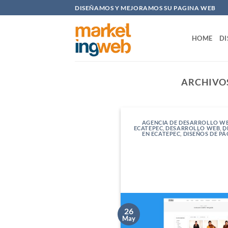
Saltar
DISEÑAMOS Y MEJORAMOS SU PAGINA WEB
al
contenido
HOME
DI
ARCHIVO
AGENCIA DE DESARROLLO WE
ECATEPEC
,
DESARROLLO WEB
,
D
EN ECATEPEC
,
DISEÑOS DE PÁ
26
May