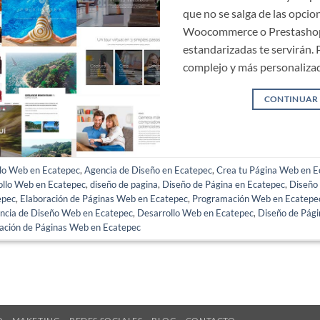
que no se salga de las opcio
Woocommerce o Prestashop,
estandarizadas te servirán. 
complejo y más personalizad
CONTINUAR
llo Web en Ecatepec
,
Agencia de Diseño en Ecatepec
,
Crea tu Página Web en E
ollo Web en Ecatepec
,
diseño de pagina
,
Diseño de Página en Ecatepec
,
Diseño
epec
,
Elaboración de Páginas Web en Ecatepec
,
Programación Web en Ecatepe
ncia de Diseño Web en Ecatepec
,
Desarrollo Web en Ecatepec
,
Diseño de Pág
ación de Páginas Web en Ecatepec