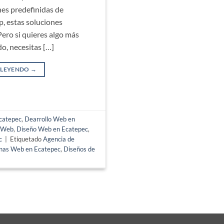
nes predefinidas de
 estas soluciones
Pero si quieres algo más
o, necesitas […]
 LEYENDO
→
catepec
,
Dearrollo Web en
 Web
,
Diseño Web en Ecatepec
,
c
|
Etiquetado
Agencia de
inas Web en Ecatepec
,
Diseños de