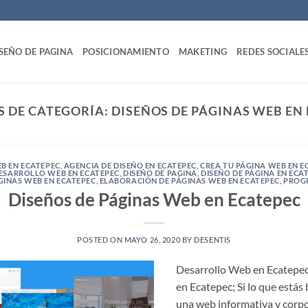
SEÑO DE PAGINA
POSICIONAMIENTO
MAKETING
REDES SOCIALE
S DE CATEGORÍA:
DISEÑOS DE PÁGINAS WEB EN
B EN ECATEPEC
,
AGENCIA DE DISEÑO EN ECATEPEC
,
CREA TU PÁGINA WEB EN E
ESARROLLO WEB EN ECATEPEC
,
DISEÑO DE PAGINA
,
DISEÑO DE PÁGINA EN ECA
GINAS WEB EN ECATEPEC
,
ELABORACIÓN DE PÁGINAS WEB EN ECATEPEC
,
PROG
Diseños de Páginas Web en Ecatepec
POSTED ON
MAYO 26, 2020
BY
DESENTIS
Desarrollo Web en Ecatep
en Ecatepec; Si lo que estás 
una web informativa y corp