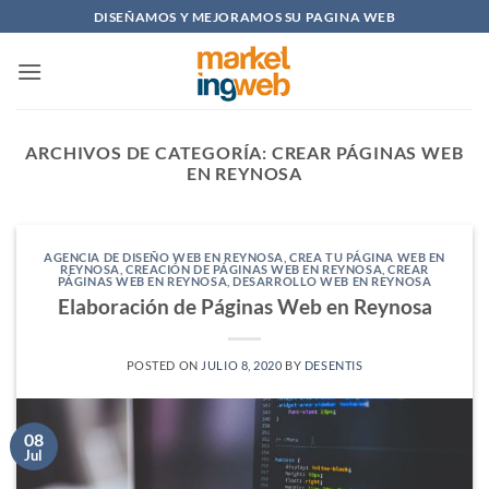
Saltar
DISEÑAMOS Y MEJORAMOS SU PAGINA WEB
al
contenido
ARCHIVOS DE CATEGORÍA:
CREAR PÁGINAS WEB
EN REYNOSA
AGENCIA DE DISEÑO WEB EN REYNOSA
,
CREA TU PÁGINA WEB EN
REYNOSA
,
CREACIÓN DE PÁGINAS WEB EN REYNOSA
,
CREAR
PÁGINAS WEB EN REYNOSA
,
DESARROLLO WEB EN REYNOSA
Elaboración de Páginas Web en Reynosa
POSTED ON
JULIO 8, 2020
BY
DESENTIS
08
Jul