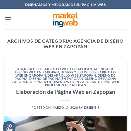
Saltar
DISEÑAMOS Y MEJORAMOS SU PAGINA WEB
al
contenido
ARCHIVOS DE CATEGORÍA:
AGENCIA DE DISEÑO
WEB EN ZAPOPAN
AGENCIA DE DESARROLLO WEB EN ZAPOPAN
,
AGENCIA DE
DISEÑO WEB EN ZAPOPAN
,
DESARROLLO WEB
,
DESARROLLO
WEB EN ZAPOPAN
,
DESARROLLO WEB ZAPOPAN
,
DISEÑO DE
PAGINA
,
DISEÑO DE PÁGINA EN ZAPOPAN
,
DISEÑO DE PÁGINA
ZAPOPAN
,
DISEÑO WEB
,
DISEÑO WEB EN ZAPOPAN
,
DISEÑO WEB
PROFESIONAL ZAPOPAN
Elaboración de Página Web en Zapopan
POSTED ON
MARZO 10, 2020
BY
DESENTIS
10
Mar