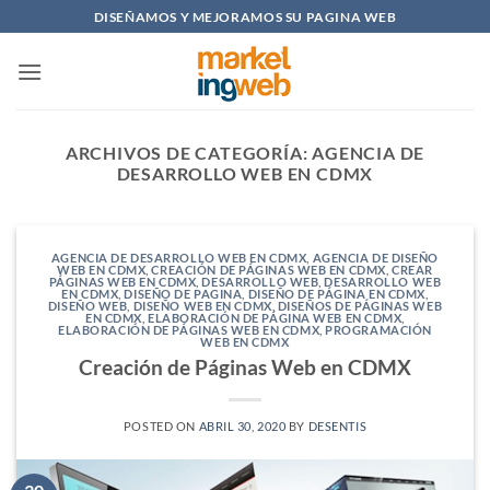
Saltar
DISEÑAMOS Y MEJORAMOS SU PAGINA WEB
al
contenido
ARCHIVOS DE CATEGORÍA:
AGENCIA DE
DESARROLLO WEB EN CDMX
AGENCIA DE DESARROLLO WEB EN CDMX
,
AGENCIA DE DISEÑO
WEB EN CDMX
,
CREACIÓN DE PÁGINAS WEB EN CDMX
,
CREAR
PÁGINAS WEB EN CDMX
,
DESARROLLO WEB
,
DESARROLLO WEB
EN CDMX
,
DISEÑO DE PAGINA
,
DISEÑO DE PÁGINA EN CDMX
,
DISEÑO WEB
,
DISEÑO WEB EN CDMX
,
DISEÑOS DE PÁGINAS WEB
EN CDMX
,
ELABORACIÓN DE PÁGINA WEB EN CDMX
,
ELABORACIÓN DE PÁGINAS WEB EN CDMX
,
PROGRAMACIÓN
WEB EN CDMX
Creación de Páginas Web en CDMX
POSTED ON
ABRIL 30, 2020
BY
DESENTIS